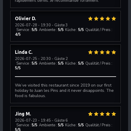
rapidement servis. Je recommande fortement
Olivier
D
2026-07-28
- 19:30 - Gäste 3
Service
:
5
/5
Ambiente
:
5
/5
Küche
:
5
/5
Qualität / Preis
:
4
/5
Linda
C
2026-07-25
- 20:30 - Gäste 2
Service
:
5
/5
Ambiente
:
5
/5
Küche
:
5
/5
Qualität / Preis
:
5
/5
We’ve visited this restaurant since 2019 on our first
holiday to Juan les Pins and it never disappoints. The
food is fabulous.
Jing
M
2026-07-23
- 19:45 - Gäste 6
Service
:
5
/5
Ambiente
:
5
/5
Küche
:
5
/5
Qualität / Preis
:
5
/5