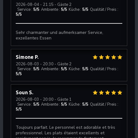
2026-08-04
- 21:15 - Gäste 2
Service
:
5
/5
Ambiente
:
5
/5
Küche
:
5
/5
Qualität / Preis
:
5
/5
Restaurant Le J
Sehr charmanter und aufmerksamer Service,
exzellentes Essen
Simone
P
2026-08-03
- 20:30 - Gäste 2
Service
:
5
/5
Ambiente
:
5
/5
Küche
:
5
/5
Qualität / Preis
:
5
/5
Soun
S
2026-08-03
- 20:00 - Gäste 1
Service
:
5
/5
Ambiente
:
5
/5
Küche
:
5
/5
Qualität / Preis
:
5
/5
Toujours parfait. Le personnel est adorable et très
professionnel. Les plats étaient excellents et