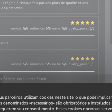
ous régale à chaque fois par des plats de qualité et des
re coup de cœur
service
:
5
/5
ambience
:
5
/5
menu
:
5
/5
quality_price
:
3
/5
uisine
service
:
5
/5
ambience
:
5
/5
menu
:
5
/5
quality_price
:
5
/5
 Service, exzellentes Essen
s parceiros utilizam cookies neste site, o que pode implica
service
:
5
/5
ambience
:
5
/5
menu
:
5
/5
quality_price
:
5
/5
es denominados «necessários» são obrigatórios e instalados
requerem seu consentimento. Esses cookies opcionais serve