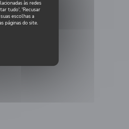
elacionadas às redes
tar tudo', 'Recusar
 suas escolhas a
s páginas do site.