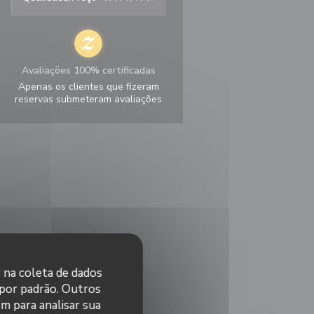
Avaliações 100% certificadas
Apenas os clientes que fizeram
reservas submeteram avaliações
r na coleta de dados
 por padrão. Outros
m para analisar sua