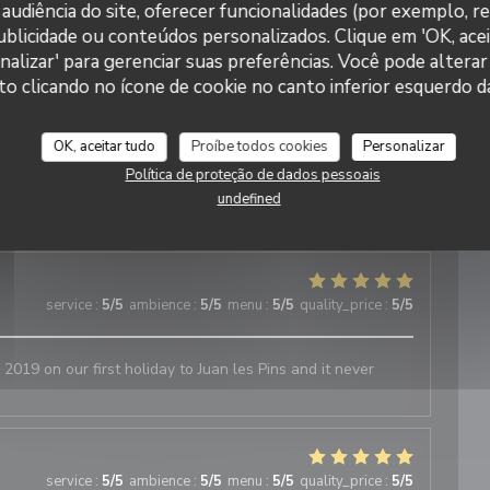
audiência do site, oferecer funcionalidades (por exemplo, r
 publicidade ou conteúdos personalizados. Clique em 'OK, acei
service
:
5
/5
ambience
:
5
/5
menu
:
5
/5
quality_price
:
5
/5
nalizar' para gerenciar suas preferências. Você pode alterar
Restaurant Le J
clicando no ícone de cookie no canto inferior esquerdo da
 adorable et très professionnel. Les plats étaient excellents
nde fortement
OK, aceitar tudo
Proíbe todos cookies
Personalizar
Política de proteção de dados pessoais
undefined
service
:
5
/5
ambience
:
5
/5
menu
:
5
/5
quality_price
:
4
/5
service
:
5
/5
ambience
:
5
/5
menu
:
5
/5
quality_price
:
5
/5
 2019 on our first holiday to Juan les Pins and it never
service
:
5
/5
ambience
:
5
/5
menu
:
5
/5
quality_price
:
5
/5