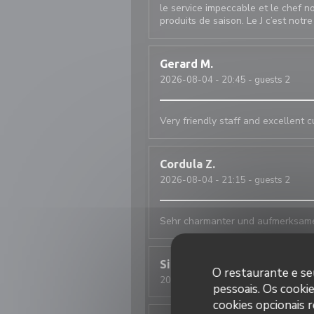
le service impeccable et le chef n
produits de saison. Le J c’est not
Gerard
M
2026-08-04
- 20:45 - guests 2
Very friendly staff and excellent c
Cordula
Z
2026-08-04
- 21:15 - guests 2
Sehr charmanter und aufmerksamer
Simone
P
O restaurante e seu
2026-08-03
- 20:30 - guests 2
pessoais. Os cooki
cookies opcionais 