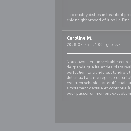
Top quality dishes in beautiful prese
chic neighborhood of Juan Le Pins. 
Caroline
M
2026-07-25
- 21:00 - guests 4
Nous avons eu un véritable coup d
de grande qualité et des plats réa
perfection, la viande est tendre e
délicieux.La carte regorge de créat
est irréprochable : attentif, chale
simplement géniale et contribue à
pour passer un moment exceptionne