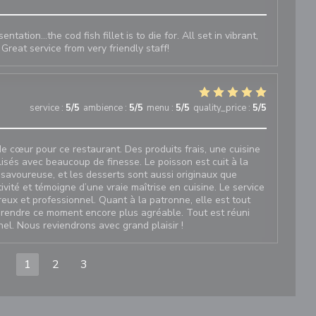
ntation...the cod fish fillet is to die for. All set in vibrant,
Great service from very friendly staff!
service
:
5
/5
ambience
:
5
/5
menu
:
5
/5
quality_price
:
5
/5
e cœur pour ce restaurant. Des produits frais, une cuisine
lisés avec beaucoup de finesse. Le poisson est cuit à la
t savoureuse, et les desserts sont aussi originaux que
ivité et témoigne d’une vraie maîtrise en cuisine. Le service
ureux et professionnel. Quant à la patronne, elle est tout
 rendre ce moment encore plus agréable. Tout est réuni
l. Nous reviendrons avec grand plaisir !
1
2
3