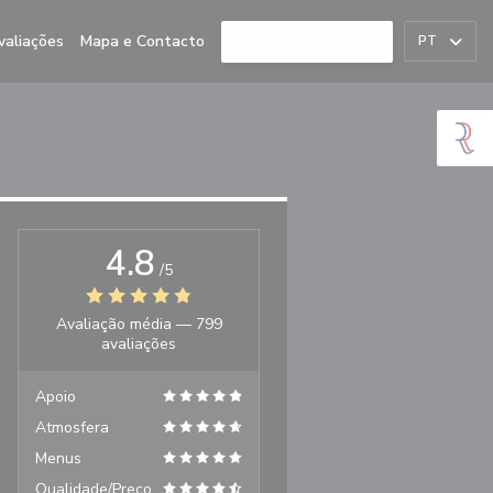
valiações
Mapa e Contacto
Reservar uma mesa
PT
4.8
/5
Avaliação média —
799
avaliações
Apoio
Atmosfera
Menus
Qualidade/Preço