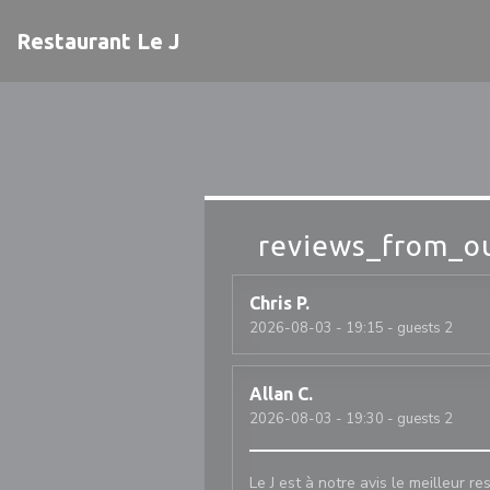
Painel de Gerenciamento de Cookies
Restaurant Le J
reviews_from_ou
Chris
P
2026-08-03
- 19:15 - guests 2
Allan
C
2026-08-03
- 19:30 - guests 2
Le J est à notre avis le meilleur r