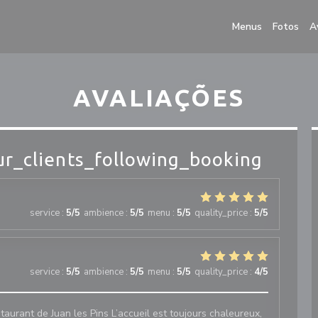
Menus
Fotos
A
AVALIAÇÕES
r_clients_following_booking
service
:
5
/5
ambience
:
5
/5
menu
:
5
/5
quality_price
:
5
/5
service
:
5
/5
ambience
:
5
/5
menu
:
5
/5
quality_price
:
4
/5
estaurant de Juan les Pins L’accueil est toujours chaleureux,