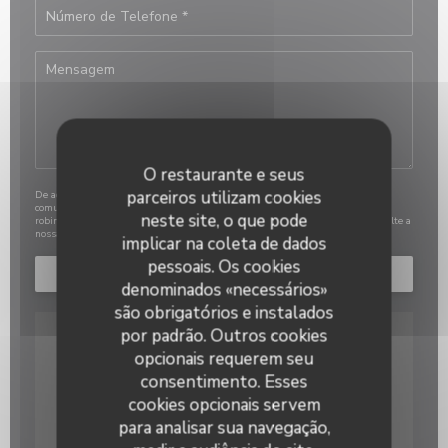
O restaurante e seus
parceiros utilizam cookies
De acordo com a legislação de proteção de dados, tem o direito de se opor a
comunicações de marketing. Pode registar-se na Lista Robinson através de
neste site, o que pode
robinson.pt
. Para mais informações sobre o tratamento dos seus dados, consulte a
nossa
política de privacidade
.
implicar na coleta de dados
pessoais. Os cookies
denominados «necessários»
são obrigatórios e instalados
por padrão. Outros cookies
opcionais requerem seu
consentimento. Esses
cookies opcionais servem
para analisar sua navegação,