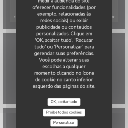
medir a audiência do site,
oferecer funcionalidades (por
Para exibir o mapa interativo do Waze, você deve aceitar os
exemplo, relacionadas às
cookies do Waze Map (Google). Esses cookies podem coletar
redes sociais) ou exibir
dados de navegação e localização.
Autorizar
publicidade ou conteúdos
Restaurant Le J
personalizados. Clique em
'OK, aceitar tudo', 'Recusar
Informações gerais
tudo' ou 'Personalizar' para
gerenciar suas preferências.
Serviços
Você pode alterar suas
Esplanada, Privatização, Acesso para pessoas com
escolhas a qualquer
mobilidade reduzida
momento clicando no ícone
Métodos de pagamento
de cookie no canto inferior
Amex, Sem contato, Apple Pay, American Express,
esquerdo das páginas do site.
Pagamento sem contato, Visa, Maestro,
Eurocard/Mastercard, Dinheiro, Cartão Azul
OK, aceitar tudo
Proíbe todos cookies
Horário de abertura
Personalizar