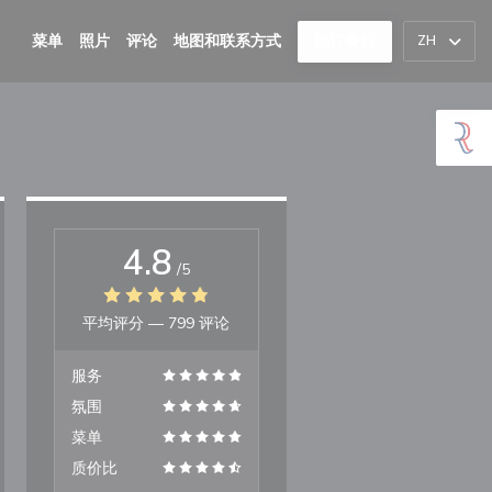
菜单
照片
评论
地图和联系方式
预订餐位
ZH
4.8
/5
平均评分 —
799 评论
服务
氛围
菜单
质价比