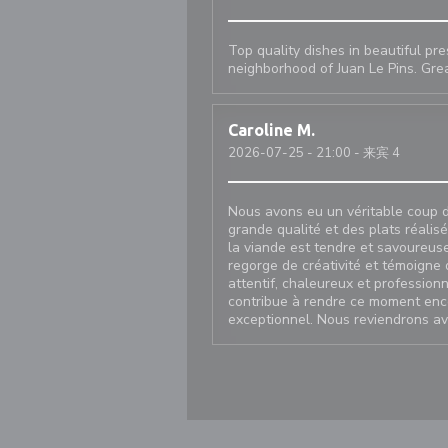
Top quality dishes in beautiful prese
neighborhood of Juan Le Pins. Great
Caroline
M
2026-07-25
- 21:00 - 来宾 4
Nous avons eu un véritable coup d
grande qualité et des plats réalis
la viande est tendre et savoureuse
regorge de créativité et témoigne d
attentif, chaleureux et profession
contribue à rendre ce moment enc
exceptionnel. Nous reviendrons ave