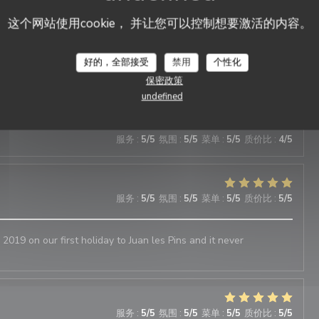
这个网站使用cookie， 并让您可以控制想要激活的内容。
服务
:
5
/5
氛围
:
5
/5
菜单
:
5
/5
质价比
:
5
/5
Restaurant Le J
好的，全部接受
禁用
个性化
adorable et très professionnel. Les plats étaient excellents et
 fortement
保密政策
undefined
服务
:
5
/5
氛围
:
5
/5
菜单
:
5
/5
质价比
:
4
/5
服务
:
5
/5
氛围
:
5
/5
菜单
:
5
/5
质价比
:
5
/5
 2019 on our first holiday to Juan les Pins and it never
服务
:
5
/5
氛围
:
5
/5
菜单
:
5
/5
质价比
:
5
/5