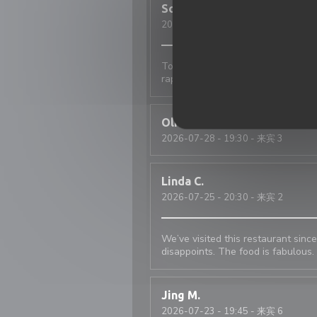
Soun
S
2026-08-03
- 20:00 - 来宾 1
Toujours parfait. Le personnel est 
rapidement servis. Je recommande
Olivier
D
2026-07-28
- 19:30 - 来宾 3
Linda
C
2026-07-25
- 20:30 - 来宾 2
We’ve visited this restaurant since
disappoints. The food is fabulous.
Jing
M
2026-07-23
- 19:45 - 来宾 6