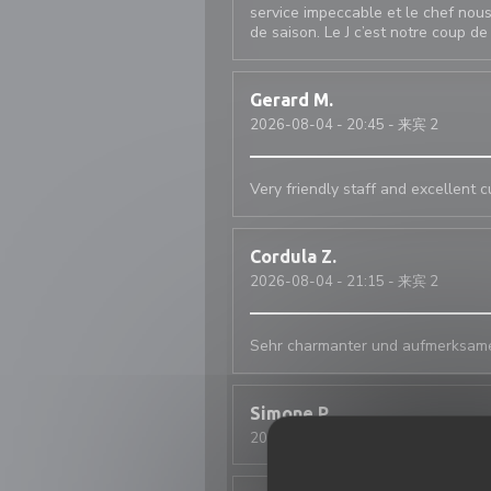
service impeccable et le chef nous
de saison. Le J c’est notre coup d
Gerard
M
2026-08-04
- 20:45 - 来宾 2
Very friendly staff and excellent c
Cordula
Z
2026-08-04
- 21:15 - 来宾 2
Sehr charmanter und aufmerksamer
Simone
P
2026-08-03
- 20:30 - 来宾 2