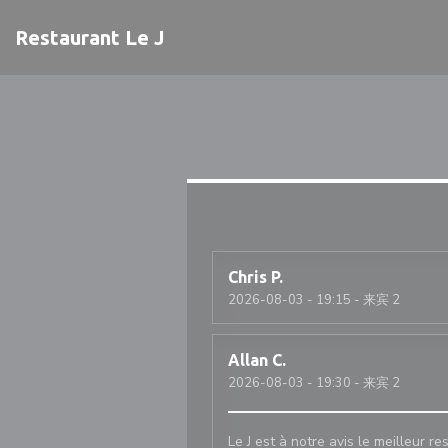
Cookie管理面板
Restaurant Le J
Chris
P
2026-08-03
- 19:15 - 来宾 2
Allan
C
2026-08-03
- 19:30 - 来宾 2
Le J est à notre avis le meilleur re