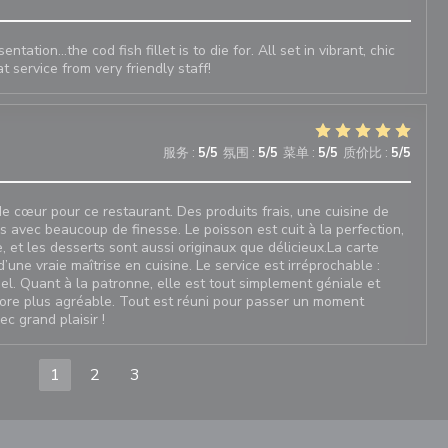
ntation...the cod fish fillet is to die for. All set in vibrant, chic
 service from very friendly staff!
服务
:
5
/5
氛围
:
5
/5
菜单
:
5
/5
质价比
:
5
/5
e cœur pour ce restaurant. Des produits frais, une cuisine de
és avec beaucoup de finesse. Le poisson est cuit à la perfection,
, et les desserts sont aussi originaux que délicieux.La carte
’une vraie maîtrise en cuisine. Le service est irréprochable :
nel. Quant à la patronne, elle est tout simplement géniale et
ore plus agréable. Tout est réuni pour passer un moment
c grand plaisir !
1
2
3