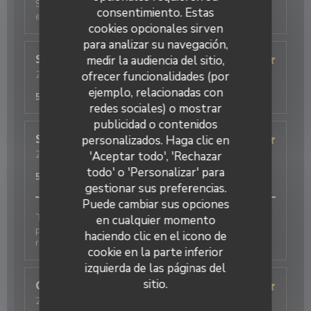
Sehr charmanter und aufmerksamer Service,
consentimiento. Estas
exzellentes Essen
cookies opcionales sirven
para analizar su navegación,
medir la audiencia del sitio,
Simone
P
ofrecer funcionalidades (por
2026-08-03
- 20:30 - Invitados 2
Servicio
:
5
/5
Ambiente
:
5
/5
Menú
:
5
/5
Calidad / Precio
:
ejemplo, relacionadas con
5
/5
redes sociales) o mostrar
publicidad o contenidos
Restaurant Le J
personalizados. Haga clic en
Soun
S
'Aceptar todo', 'Rechazar
2026-08-03
- 20:00 - Invitados 1
Servicio
:
5
/5
Ambiente
:
5
/5
Menú
:
5
/5
Calidad / Precio
:
todo' o 'Personalizar' para
5
/5
gestionar sus preferencias.
Puede cambiar sus opciones
Toujours parfait. Le personnel est adorable et très
en cualquier momento
professionnel. Les plats étaient excellents et
haciendo clic en el icono de
rapidement servis. Je recommande fortement
cookie en la parte inferior
izquierda de las páginas del
sitio.
Olivier
D
2026-07-28
- 19:30 - Invitados 3