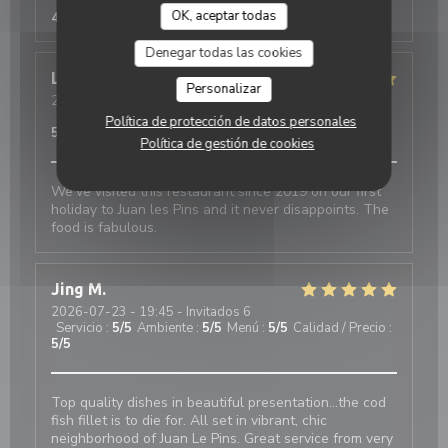
Servicio
:
5
/5
Ambiente
:
5
/5
Menú
:
5
/5
Calidad / Precio
:
OK, aceptar todas
4
/5
Denegar todas las cookies
Linda
C
Personalizar
2026-07-25
- 20:30 - Invitados 2
Servicio
:
5
/5
Ambiente
:
5
/5
Menú
:
5
/5
Calidad / Precio
:
Política de protección de datos personales
5
/5
Política de gestión de cookies
We’ve visited this restaurant since 2019 on our first
holiday to Juan les Pins and it never disappoints. The
food is fabulous.
Jing
M
2026-07-23
- 19:45 - Invitados 6
Servicio
:
5
/5
Ambiente
:
5
/5
Menú
:
5
/5
Calidad / Precio
:
5
/5
Top quality dishes in beautiful presentation...the cod
fish fillet is to die for. All set in vibrant, chic
neighborhood of Juan Le Pins. Great service from very