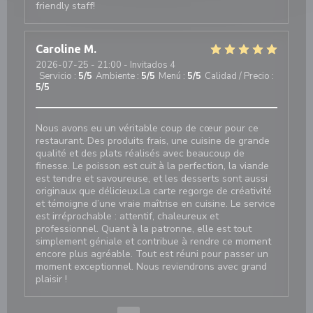
friendly staff!
Caroline
M
2026-07-25
- 21:00 - Invitados 4
Servicio
:
5
/5
Ambiente
:
5
/5
Menú
:
5
/5
Calidad / Precio
:
5
/5
Nous avons eu un véritable coup de cœur pour ce
restaurant. Des produits frais, une cuisine de grande
qualité et des plats réalisés avec beaucoup de
finesse. Le poisson est cuit à la perfection, la viande
est tendre et savoureuse, et les desserts sont aussi
originaux que délicieux.La carte regorge de créativité
et témoigne d’une vraie maîtrise en cuisine. Le service
est irréprochable : attentif, chaleureux et
professionnel. Quant à la patronne, elle est tout
simplement géniale et contribue à rendre ce moment
encore plus agréable. Tout est réuni pour passer un
moment exceptionnel. Nous reviendrons avec grand
plaisir !