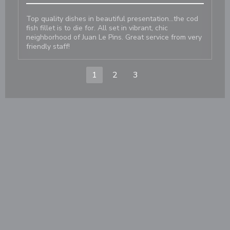
Top quality dishes in beautiful presentation...the cod
fish fillet is to die for. All set in vibrant, chic
neighborhood of Juan Le Pins. Great service from very
friendly staff!
1
2
3