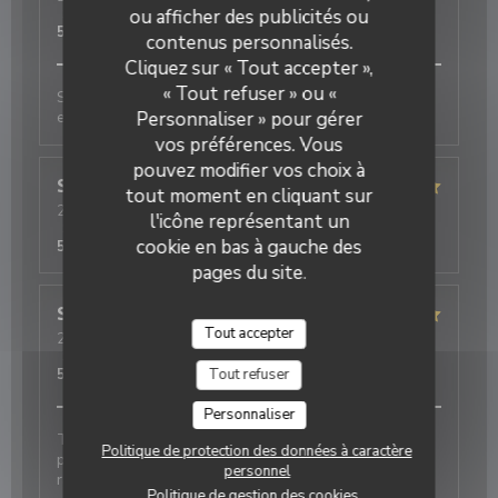
Service
:
5
/5
ou afficher des publicités ou
Ambiance
:
5
/5
Cuisine
:
5
/5
Qualité / Prix
:
5
/5
contenus personnalisés.
Restaurant Le J
Cliquez sur « Tout accepter »,
« Tout refuser » ou «
Sehr charmanter und aufmerksamer Service,
exzellentes Essen
Personnaliser » pour gérer
vos préférences. Vous
pouvez modifier vos choix à
Simone
P
tout moment en cliquant sur
2026-08-03
- 20:30 - Couverts 2
l'icône représentant un
Service
:
5
/5
Ambiance
:
5
/5
Cuisine
:
5
/5
Qualité / Prix
:
cookie en bas à gauche des
5
/5
pages du site.
Soun
S
Tout accepter
2026-08-03
- 20:00 - Couverts 1
Service
:
5
/5
Ambiance
:
5
/5
Cuisine
:
5
/5
Qualité / Prix
:
5
/5
Tout refuser
Personnaliser
Toujours parfait. Le personnel est adorable et très
Politique de protection des données à caractère
professionnel. Les plats étaient excellents et
personnel
rapidement servis. Je recommande fortement
Politique de gestion des cookies