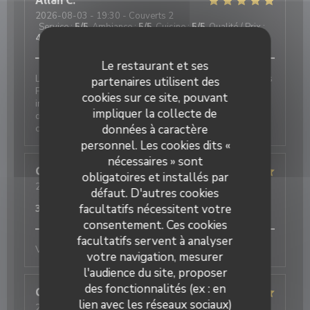
Allan
C
2026-08-03
- 19:30 - Couverts 2
Service
:
5
/5
Ambiance
:
5
/5
Cuisine
:
5
/5
Qualité / Prix
:
4
/5
Le restaurant et ses
Le J est à notre avis le meilleur restaurant de Juan les
partenaires utilisent des
Pins L’accueil est toujours chaleureux, le service
cookies sur ce site, pouvant
impeccable et le chef nous régale à chaque fois par
impliquer la collecte de
des plats de qualité et des produits de saison. Le J
c’est notre coup de cœur
données à caractère
personnel. Les cookies dits «
nécessaires » sont
Gerard
M
obligatoires et installés par
2026-08-04
- 20:45 - Couverts 2
défaut. D'autres cookies
Service
:
5
/5
Ambiance
:
5
/5
Cuisine
:
5
/5
Qualité / Prix
:
facultatifs nécessitent votre
3
/5
consentement. Ces cookies
facultatifs servent à analyser
Very friendly staff and excellent cuisine
votre navigation, mesurer
l'audience du site, proposer
des fonctionnalités (ex : en
Cordula
Z
lien avec les réseaux sociaux)
2026-08-04
- 21:15 - Couverts 2