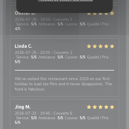
Olivier
D
2026-07-28
- 19:30 - Couverts 3
Service
:
5
/5
Ambiance
:
5
/5
Cuisine
:
5
/5
Qualité / Prix
:
4
/5
Linda
C
2026-07-25
- 20:30 - Couverts 2
Service
:
5
/5
Ambiance
:
5
/5
Cuisine
:
5
/5
Qualité / Prix
:
5
/5
We’ve visited this restaurant since 2019 on our first
holiday to Juan les Pins and it never disappoints. The
food is fabulous.
Jing
M
2026-07-23
- 19:45 - Couverts 6
Service
:
5
/5
Ambiance
:
5
/5
Cuisine
:
5
/5
Qualité / Prix
:
5
/5