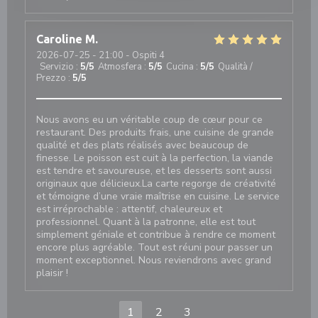
Caroline
M
2026-07-25
- 21:00 - Ospiti 4
Servizio
:
5
/5
Atmosfera
:
5
/5
Cucina
:
5
/5
Qualità /
Prezzo
:
5
/5
Nous avons eu un véritable coup de cœur pour ce
restaurant. Des produits frais, une cuisine de grande
qualité et des plats réalisés avec beaucoup de
finesse. Le poisson est cuit à la perfection, la viande
est tendre et savoureuse, et les desserts sont aussi
originaux que délicieux.La carte regorge de créativité
et témoigne d’une vraie maîtrise en cuisine. Le service
est irréprochable : attentif, chaleureux et
professionnel. Quant à la patronne, elle est tout
simplement géniale et contribue à rendre ce moment
encore plus agréable. Tout est réuni pour passer un
moment exceptionnel. Nous reviendrons avec grand
plaisir !
1
2
3