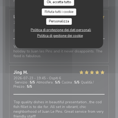
Prezzo
:
4
/5
Ok, accetta tutto
Rifiuta tutti i cookie
Linda
C
Personalizza
2026-07-25
- 20:30 - Ospiti 2
Servizio
:
5
/5
Atmosfera
:
5
/5
Cucina
:
5
/5
Qualità /
Politica di protezione dei dati personali
Prezzo
:
5
/5
Politica di gestione dei cookie
We’ve visited this restaurant since 2019 on our first
holiday to Juan les Pins and it never disappoints. The
food is fabulous.
Jing
M
2026-07-23
- 19:45 - Ospiti 6
Servizio
:
5
/5
Atmosfera
:
5
/5
Cucina
:
5
/5
Qualità /
Prezzo
:
5
/5
Top quality dishes in beautiful presentation...the cod
fish fillet is to die for. All set in vibrant, chic
neighborhood of Juan Le Pins. Great service from very
friendly staff!