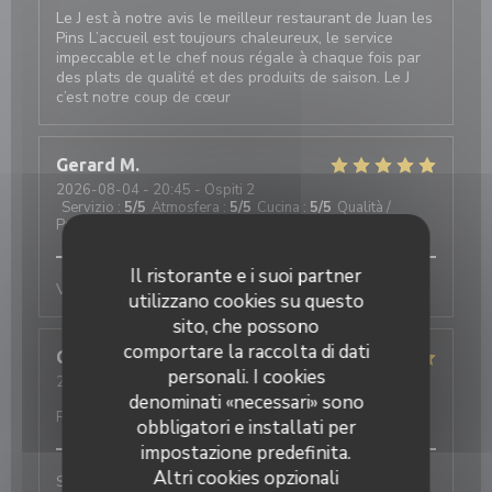
Le J est à notre avis le meilleur restaurant de Juan les
Pins L’accueil est toujours chaleureux, le service
impeccable et le chef nous régale à chaque fois par
des plats de qualité et des produits de saison. Le J
c’est notre coup de cœur
Gerard
M
2026-08-04
- 20:45 - Ospiti 2
Servizio
:
5
/5
Atmosfera
:
5
/5
Cucina
:
5
/5
Qualità /
Prezzo
:
3
/5
Il ristorante e i suoi partner
Very friendly staff and excellent cuisine
utilizzano cookies su questo
sito, che possono
comportare la raccolta di dati
Cordula
Z
personali. I cookies
2026-08-04
- 21:15 - Ospiti 2
Servizio
:
5
denominati «necessari» sono
/5
Atmosfera
:
5
/5
Cucina
:
5
/5
Qualità /
Prezzo
:
5
/5
obbligatori e installati per
impostazione predefinita.
Altri cookies opzionali
Sehr charmanter und aufmerksamer Service,