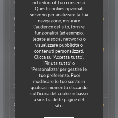
exzellentes Essen
richiedono il tuo consenso.
Questi cookies opzionali
servono per analizzare la tua
Simone
P
navigazione, misurare
2026-08-03
- 20:30 - Ospiti 2
l'audience del sito, fornire
Servizio
:
5
/5
Atmosfera
:
5
/5
Cucina
:
5
/5
Qualità /
funzionalità (ad esempio,
Prezzo
:
5
/5
legate ai social network) o
visualizzare pubblicità o
Soun
S
Restaurant Le J
contenuti personalizzati.
2026-08-03
- 20:00 - Ospiti 1
Clicca su 'Accetta tutto',
Servizio
:
5
/5
Atmosfera
:
5
/5
Cucina
:
5
/5
Qualità /
'Rifiuta tutto' o
Prezzo
:
5
/5
'Personalizza' per gestire le
tue preferenze. Puoi
Toujours parfait. Le personnel est adorable et très
modificare le tue scelte in
professionnel. Les plats étaient excellents et
qualsiasi momento cliccando
rapidement servis. Je recommande fortement
sull'icona del cookie in basso
a sinistra delle pagine del
Olivier
D
sito.
2026-07-28
- 19:30 - Ospiti 3
Servizio
:
5
/5
Atmosfera
:
5
/5
Cucina
:
5
/5
Qualità /