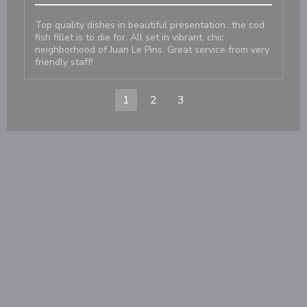
Top quality dishes in beautiful presentation...the cod
fish fillet is to die for. All set in vibrant, chic
neighborhood of Juan Le Pins. Great service from very
friendly staff!
1
2
3