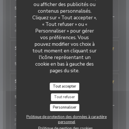
Service
:
5
/5
ou afficher des publicités ou
Ambiance
:
5
/5
Cuisine
:
5
/5
Qualité / Prix
:
5
/5
contenus personnalisés.
Restaurant Le J
Cliquez sur « Tout accepter »,
« Tout refuser » ou «
Sehr charmanter und aufmerksamer Service,
exzellentes Essen
Personnaliser » pour gérer
vos préférences. Vous
pouvez modifier vos choix à
Simone
P
tout moment en cliquant sur
2026-08-03
- 20:30 - Couverts 2
l'icône représentant un
Service
:
5
/5
Ambiance
:
5
/5
Cuisine
:
5
/5
Qualité / Prix
:
cookie en bas à gauche des
5
/5
pages du site.
Soun
S
Tout accepter
2026-08-03
- 20:00 - Couverts 1
Service
:
5
/5
Ambiance
:
5
/5
Cuisine
:
5
/5
Qualité / Prix
:
5
/5
Tout refuser
Personnaliser
Toujours parfait. Le personnel est adorable et très
Politique de protection des données à caractère
professionnel. Les plats étaient excellents et
personnel
rapidement servis. Je recommande fortement
Politique de gestion des cookies