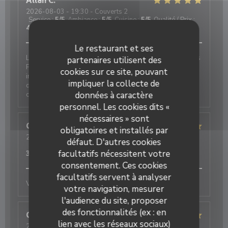
Allan
C
2026-08-03
- 19:30 - Couverts 2
Service
:
5
/5
Ambiance
:
5
/5
Cuisine
:
5
/5
Qualité / Prix
:
4
/5
Le restaurant et ses
Le J est à notre avis le meilleur restaurant de Juan les
partenaires utilisent des
Pins L’accueil est toujours chaleureux, le service
cookies sur ce site, pouvant
impeccable et le chef nous régale à chaque fois par
impliquer la collecte de
des plats de qualité et des produits de saison. Le J
c’est notre coup de cœur
données à caractère
personnel. Les cookies dits «
nécessaires » sont
Gerard
M
obligatoires et installés par
2026-08-04
- 20:45 - Couverts 2
défaut. D'autres cookies
Service
:
5
/5
Ambiance
:
5
/5
Cuisine
:
5
/5
Qualité / Prix
:
facultatifs nécessitent votre
3
/5
consentement. Ces cookies
facultatifs servent à analyser
Very friendly staff and excellent cuisine
votre navigation, mesurer
l'audience du site, proposer
des fonctionnalités (ex : en
Cordula
Z
lien avec les réseaux sociaux)
2026-08-04
- 21:15 - Couverts 2