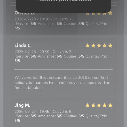
Olivier
D
2026-07-28
- 19:30 - Couverts 3
Service
:
5
/5
Ambiance
:
5
/5
Cuisine
:
5
/5
Qualité / Prix
:
4
/5
Linda
C
2026-07-25
- 20:30 - Couverts 2
Service
:
5
/5
Ambiance
:
5
/5
Cuisine
:
5
/5
Qualité / Prix
:
5
/5
We’ve visited this restaurant since 2019 on our first
holiday to Juan les Pins and it never disappoints. The
food is fabulous.
Jing
M
2026-07-23
- 19:45 - Couverts 6
Service
:
5
/5
Ambiance
:
5
/5
Cuisine
:
5
/5
Qualité / Prix
:
5
/5