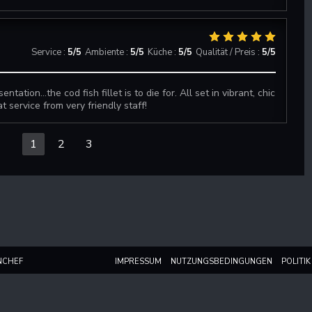
Service
:
5
/5
Ambiente
:
5
/5
Küche
:
5
/5
Qualität / Preis
:
5
/5
ntation...the cod fish fillet is to die for. All set in vibrant, chic
 service from very friendly staff!
1
2
3
((ÖFFNET EIN NEUES FENSTER))
((ÖFFNET EIN NEUES FENSTER))
((ÖFFNET 
NCHEF
IMPRESSUM
NUTZUNGSBEDINGUNGEN
POLITI