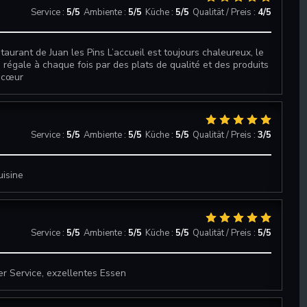
Service
:
5
/5
Ambiente
:
5
/5
Küche
:
5
/5
Qualität / Preis
:
4
/5
staurant de Juan les Pins L’accueil est toujours chaleureux, le
 régale à chaque fois par des plats de qualité et des produits
e cœur
Service
:
5
/5
Ambiente
:
5
/5
Küche
:
5
/5
Qualität / Preis
:
3
/5
uisine
Service
:
5
/5
Ambiente
:
5
/5
Küche
:
5
/5
Qualität / Preis
:
5
/5
 Service, exzellentes Essen
Restaurant Le J