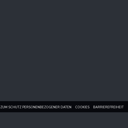
EIN NEUES FENSTER))
((ÖFFNET EIN NEUES FENSTER))
((ÖFFNET EIN NEUES FEN
((
K ZUM SCHUTZ PERSONENBEZOGENER DATEN
COOKIES
BARRIEREFREIHEIT