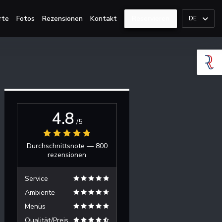
rte
Fotos
Rezensionen
Kontakt
Reservieren
DE
4.8
/5
Durchschnittsnote —
800
rezensionen
Service
Ambiente
Menüs
Qualität/Preis