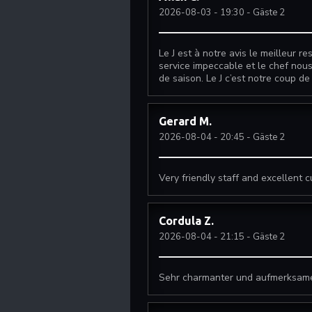
2026-08-03
- 19:30 - Gäste 2
Le J est à notre avis le meilleur re
service impeccable et le chef nous
de saison. Le J c’est notre coup d
Gerard
M
2026-08-04
- 20:45 - Gäste 2
Very friendly staff and excellent c
Cordula
Z
2026-08-04
- 21:15 - Gäste 2
Sehr charmanter und aufmerksamer