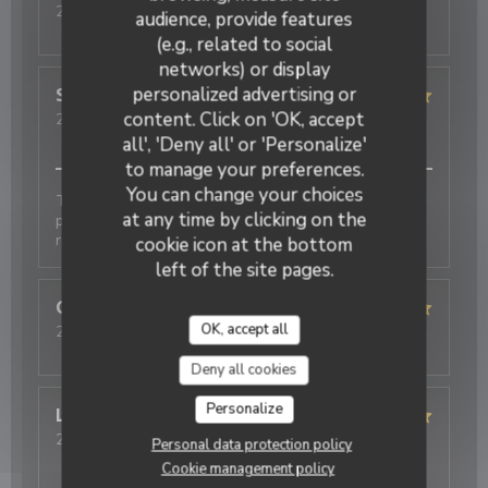
2026-08-03
- 20:30 - Guests 2
audience, provide features
Service
:
5
/5
Ambiance
:
5
/5
Food
:
5
/5
Value
:
5
/5
(e.g., related to social
networks) or display
personalized advertising or
Soun
S
Restaurant Le J
content. Click on 'OK, accept
2026-08-03
- 20:00 - Guests 1
Service
:
5
/5
Ambiance
:
5
/5
Food
:
5
/5
Value
:
5
/5
all', 'Deny all' or 'Personalize'
to manage your preferences.
You can change your choices
Toujours parfait. Le personnel est adorable et très
at any time by clicking on the
professionnel. Les plats étaient excellents et
rapidement servis. Je recommande fortement
cookie icon at the bottom
left of the site pages.
Olivier
D
OK, accept all
2026-07-28
- 19:30 - Guests 3
Service
:
5
/5
Ambiance
:
5
/5
Food
:
5
/5
Value
:
4
/5
Deny all cookies
Personalize
Linda
C
2026-07-25
- 20:30 - Guests 2
Personal data protection policy
Service
:
5
/5
Ambiance
:
5
/5
Food
:
5
/5
Value
:
5
/5
Cookie management policy