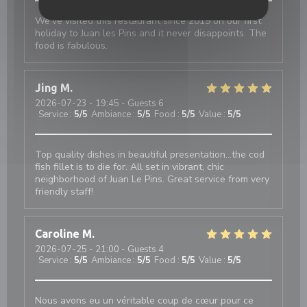
We’ve visited this restaurant since 2019 on our first
holiday to Juan les Pins and it never disappoints. The
food is fabulous.
Jing
M
2026-07-23
- 19:45 - Guests 6
Service
:
5
/5
Ambiance
:
5
/5
Food
:
5
/5
Value
:
5
/5
Top quality dishes in beautiful presentation...the cod
fish fillet is to die for. All set in vibrant, chic
neighborhood of Juan Le Pins. Great service from very
friendly staff!
Caroline
M
2026-07-25
- 21:00 - Guests 4
Service
:
5
/5
Ambiance
:
5
/5
Food
:
5
/5
Value
:
5
/5
Nous avons eu un véritable coup de cœur pour ce