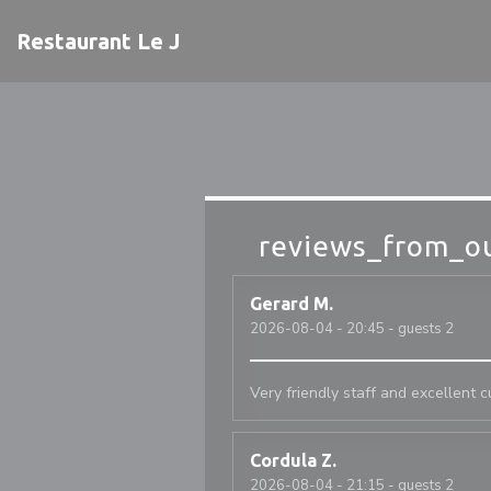
Painel de Gerenciamento de Cookies
Restaurant Le J
reviews_from_ou
Gerard
M
2026-08-04
- 20:45 - guests 2
Very friendly staff and excellent c
Cordula
Z
2026-08-04
- 21:15 - guests 2