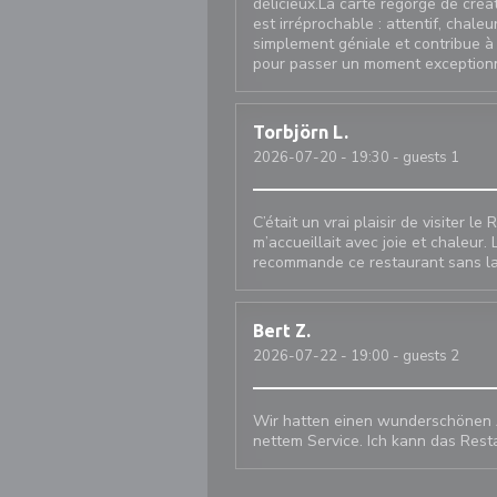
délicieux.La carte regorge de créat
est irréprochable : attentif, chale
simplement géniale et contribue à
pour passer un moment exceptionne
Torbjörn
L
2026-07-20
- 19:30 - guests 1
C’était un vrai plaisir de visiter l
m’accueillait avec joie et chaleur.
recommande ce restaurant sans la
Bert
Z
2026-07-22
- 19:00 - guests 2
Wir hatten einen wunderschönen 
nettem Service. Ich kann das Res