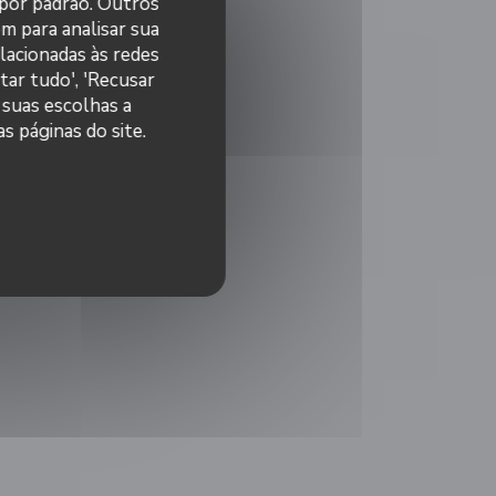
 por padrão. Outros
m para analisar sua
elacionadas às redes
tar tudo', 'Recusar
 suas escolhas a
s páginas do site.