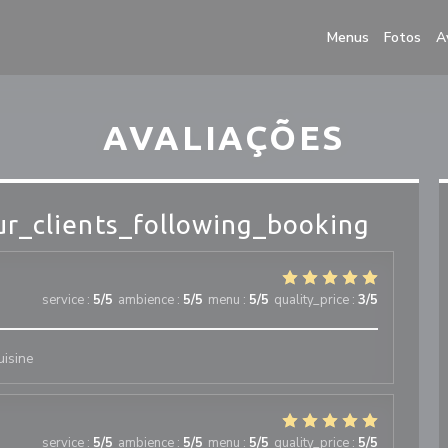
Menus
Fotos
A
AVALIAÇÕES
r_clients_following_booking
service
:
5
/5
ambience
:
5
/5
menu
:
5
/5
quality_price
:
3
/5
uisine
service
:
5
/5
ambience
:
5
/5
menu
:
5
/5
quality_price
:
5
/5