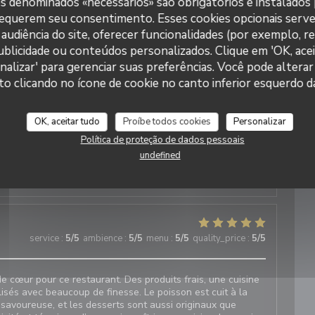
es denominados «necessários» são obrigatórios e instalados
service
:
5
/5
ambience
:
5
/5
menu
:
5
/5
quality_price
:
5
/5
requerem seu consentimento. Esses cookies opcionais serve
audiência do site, oferecer funcionalidades (por exemplo, r
 publicidade ou conteúdos personalizados. Clique em 'OK, acei
 2019 on our first holiday to Juan les Pins and it never
nalizar' para gerenciar suas preferências. Você pode alterar
Restaurant Le J
clicando no ícone de cookie no canto inferior esquerdo da
OK, aceitar tudo
Proíbe todos cookies
Personalizar
service
:
5
/5
ambience
:
5
/5
menu
:
5
/5
quality_price
:
5
/5
Política de proteção de dados pessoais
undefined
ntation...the cod fish fillet is to die for. All set in vibrant,
Great service from very friendly staff!
service
:
5
/5
ambience
:
5
/5
menu
:
5
/5
quality_price
:
5
/5
e cœur pour ce restaurant. Des produits frais, une cuisine
lisés avec beaucoup de finesse. Le poisson est cuit à la
t savoureuse, et les desserts sont aussi originaux que