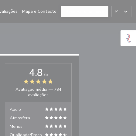
valiações
Mapa e Contacto
Reservar uma mesa
PT
4.8
/5
Avaliação média —
794
avaliações
Apoio
Atmosfera
Menus
Qualidade/Preço