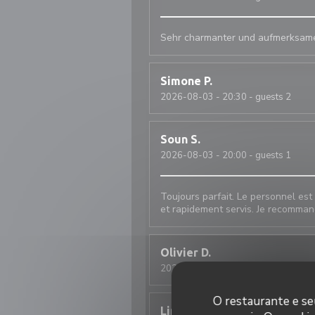
Sehr charmanter und aufmerksamer
Simone
P
2026-08-03
- 20:30 - guests 2
Soun
S
2026-08-03
- 20:00 - guests 1
Toujours parfait. Le personnel est
et rapidement servis. Je recomma
Olivier
D
2026-07-28
- 19:30 - guests 3
O restaurante e seu
Linda
C