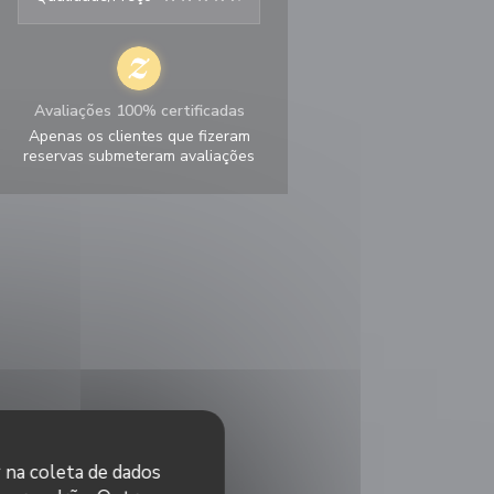
Avaliações 100% certificadas
Apenas os clientes que fizeram
reservas submeteram avaliações
r na coleta de dados