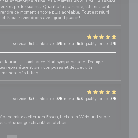
ivité et témoigne d’une vraie maîtrise en cuisine. Le service
ureux et professionnel. Quant à la patronne, elle est tout
 rendre ce moment encore plus agréable. Tout est réuni
l. Nous reviendrons avec grand plaisir !
service
:
5
/5
ambience
:
5
/5
menu
:
5
/5
quality_price
:
5
/5
e Restaurant J. L’ambiance était sympathique et l’équipe
 Les repas étaient bien composés et délicieux. Je
 moindre hésitation.
service
:
5
/5
ambience
:
5
/5
menu
:
5
/5
quality_price
:
5
/5
Abend mit exzellentem Essen, leckerem Wein und super
taurant uneingeschränkt empfehlen.