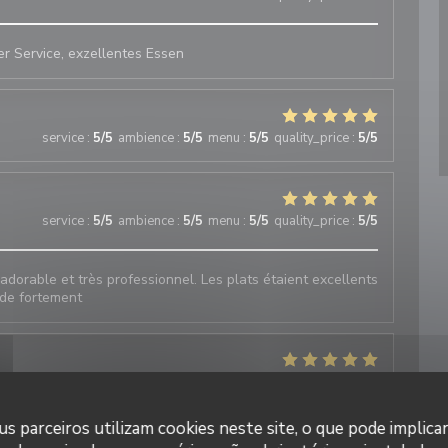
 Service, exzellentes Essen
service
:
5
/5
ambience
:
5
/5
menu
:
5
/5
quality_price
:
5
/5
service
:
5
/5
ambience
:
5
/5
menu
:
5
/5
quality_price
:
5
/5
 adorable et très professionnel. Les plats étaient excellents
nde fortement
service
:
5
/5
ambience
:
5
/5
menu
:
5
/5
quality_price
:
4
/5
s parceiros utilizam cookies neste site, o que pode implica