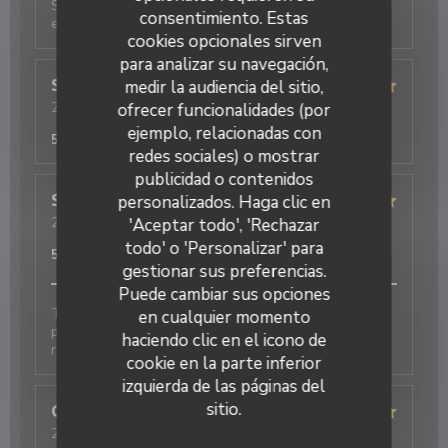
Sehr charmanter und aufmerksamer Service,
consentimiento. Estas
exzellentes Essen
cookies opcionales sirven
para analizar su navegación,
medir la audiencia del sitio,
Simone
P
ofrecer funcionalidades (por
2026-08-03
- 20:30 - Invitados 2
Servicio
:
5
/5
Ambiente
:
5
/5
Menú
:
5
/5
Calidad / Precio
:
ejemplo, relacionadas con
5
/5
redes sociales) o mostrar
publicidad o contenidos
Restaurant Le J
personalizados. Haga clic en
Soun
S
'Aceptar todo', 'Rechazar
2026-08-03
- 20:00 - Invitados 1
Servicio
:
5
/5
Ambiente
:
5
/5
Menú
:
5
/5
Calidad / Precio
:
todo' o 'Personalizar' para
5
/5
gestionar sus preferencias.
Puede cambiar sus opciones
Toujours parfait. Le personnel est adorable et très
en cualquier momento
professionnel. Les plats étaient excellents et
haciendo clic en el icono de
rapidement servis. Je recommande fortement
cookie en la parte inferior
izquierda de las páginas del
sitio.
Olivier
D
2026-07-28
- 19:30 - Invitados 3