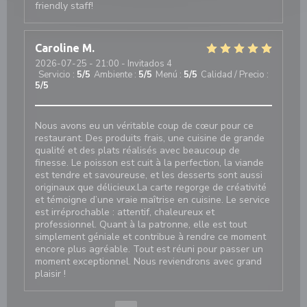
friendly staff!
Caroline
M
2026-07-25
- 21:00 - Invitados 4
Servicio
:
5
/5
Ambiente
:
5
/5
Menú
:
5
/5
Calidad / Precio
:
5
/5
Nous avons eu un véritable coup de cœur pour ce
restaurant. Des produits frais, une cuisine de grande
qualité et des plats réalisés avec beaucoup de
finesse. Le poisson est cuit à la perfection, la viande
est tendre et savoureuse, et les desserts sont aussi
originaux que délicieux.La carte regorge de créativité
et témoigne d’une vraie maîtrise en cuisine. Le service
est irréprochable : attentif, chaleureux et
professionnel. Quant à la patronne, elle est tout
simplement géniale et contribue à rendre ce moment
encore plus agréable. Tout est réuni pour passer un
moment exceptionnel. Nous reviendrons avec grand
plaisir !