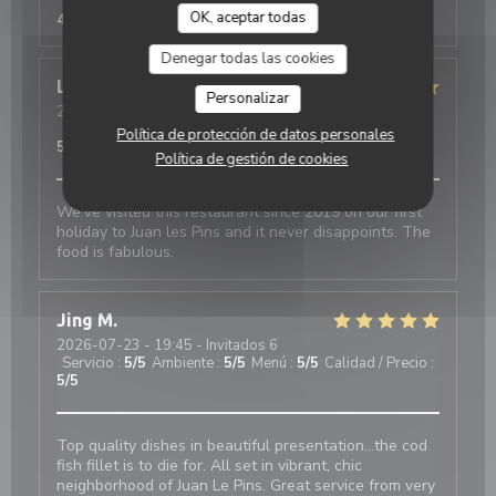
Servicio
:
5
/5
Ambiente
:
5
/5
Menú
:
5
/5
Calidad / Precio
:
OK, aceptar todas
4
/5
Denegar todas las cookies
Linda
C
Personalizar
2026-07-25
- 20:30 - Invitados 2
Servicio
:
5
/5
Ambiente
:
5
/5
Menú
:
5
/5
Calidad / Precio
:
Política de protección de datos personales
5
/5
Política de gestión de cookies
We’ve visited this restaurant since 2019 on our first
holiday to Juan les Pins and it never disappoints. The
food is fabulous.
Jing
M
2026-07-23
- 19:45 - Invitados 6
Servicio
:
5
/5
Ambiente
:
5
/5
Menú
:
5
/5
Calidad / Precio
:
5
/5
Top quality dishes in beautiful presentation...the cod
fish fillet is to die for. All set in vibrant, chic
neighborhood of Juan Le Pins. Great service from very